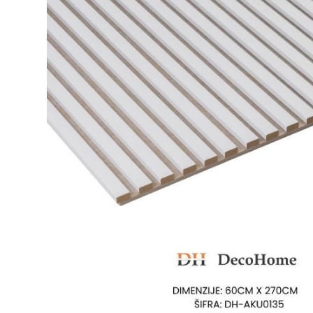
Ogledalo panel
Čaše
Biljke
Akustični paneli
Šolje
Saksije
Tanjiri
Set za ručavanje
VEŠTAČKO
TAPETE
ZELENILO
Šerpe i Tiganji
Bokali i Tegle
Činije
Escajg i Noževi
Prikazi sve
P
B
P