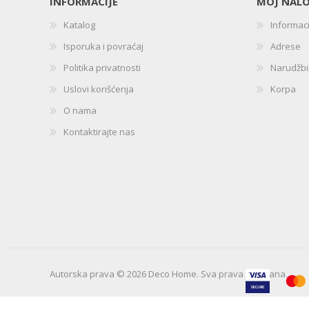
INFORMACIJE
MOJ NAL
Katalog
Informac
Isporuka i povraćaj
Adrese
Politika privatnosti
Narudžb
Uslovi korišćenja
Korpa
O nama
Kontaktirajte nas
Autorska prava © 2026 Deco Home. Sva prava zadržana.