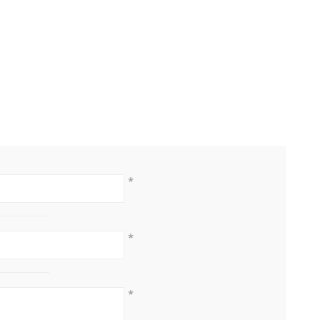
*
*
*