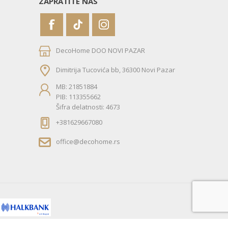
ZAPRATITE NAS
DecoHome DOO NOVI PAZAR
Dimitrija Tucovića bb, 36300 Novi Pazar
MB: 21851884
PIB: 113355662
Šifra delatnosti: 4673
+381629667080
office@decohome.rs