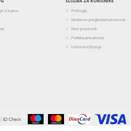
OG
SLUŽBA ZA KORISNIKE
ije o kupcu
Pretraga
Nedavno pregledani proizvodi
ine
Novi proizvodi
Politika privatnosti
Uslovi korišćenja