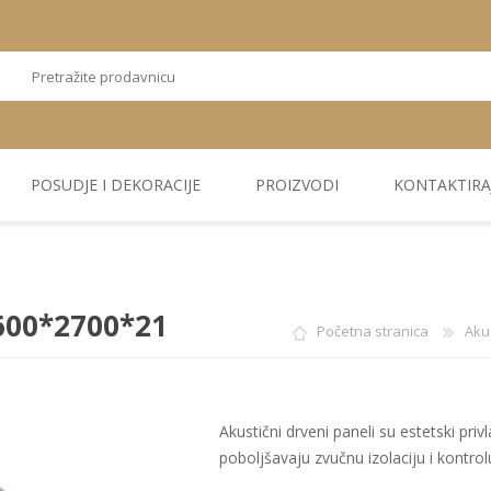
POSUDJE I DEKORACIJE
PROIZVODI
KONTAKTIRA
OSTALI
TEKSTIL
PLIŠ. PANELI
KUĆNA DEKORACIJA
PU PANELI
PROIZVODI
600*2700*21
Početna stranica
Akus
Akustični drveni paneli su estetski priv
poboljšavaju zvučnu izolaciju i kontro