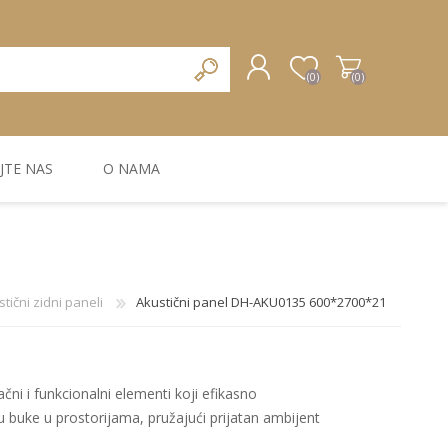
(0)
(0)
JTE NAS
O NAMA
REGISTRUJTE SE
PRIJAVA
ZIDNA DEKORACIJA
ZIDNE LAJSNE
ZIDNI PANELI
tični zidni paneli
Akustični panel DH-AKU0135 600*2700*21
lačni i funkcionalni elementi koji efikasno
lu buke u prostorijama, pružajući prijatan ambijent