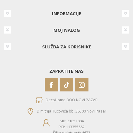
INFORMACIJE
MOJ NALOG
SLUŽBA ZA KORISNIKE
ZAPRATITE NAS
DecoHome DOO NOVI PAZAR
Dimitrija Tucovića bb, 36300 Novi Pazar
MB: 21851884
PIB: 113355662
Šifra delatnosti: 4673