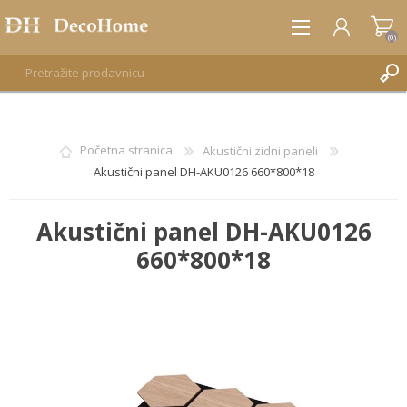
(0)
REGISTRUJTE SE
Početna stranica
Akustični zidni paneli
Akustični panel DH-AKU0126 660*800*18
PRIJAVA
Akustični panel DH-AKU0126
660*800*18