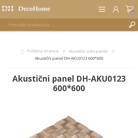
(0)
REGISTRUJTE SE
Početna stranica
Akustični zidni paneli
Akustični panel DH-AKU0123 600*600
PRIJAVA
Akustični panel DH-AKU0123
600*600