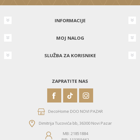
INFORMACIJE
MOJ NALOG
SLUŽBA ZA KORISNIKE
ZAPRATITE NAS
DecoHome DOO NOVI PAZAR
Dimitrija Tucovića bb, 36300 Novi Pazar
MB: 21851884
PIB: 113355662