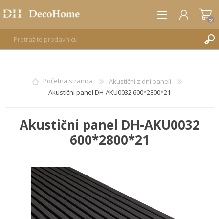
(0)
REGISTRUJTE SE
Početna stranica
Akustični zidni paneli
Akustični panel DH-AKU0032 600*2800*21
PRIJAVA
Akustični panel DH-AKU0032
600*2800*21