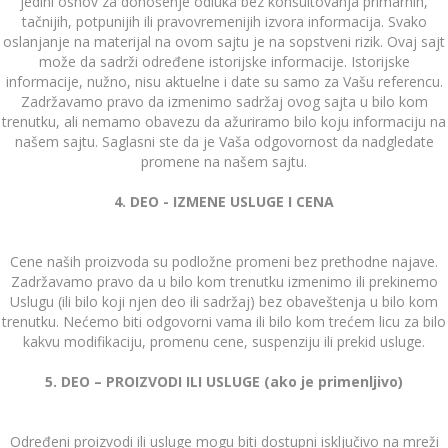
jedini osnov za donošenje odluka bez konsultovanja primarnih,
tačnijih, potpunijih ili pravovremenijih izvora informacija. Svako
oslanjanje na materijal na ovom sajtu je na sopstveni rizik. Ovaj sajt
može da sadrži određene istorijske informacije. Istorijske
informacije, nužno, nisu aktuelne i date su samo za Vašu referencu.
Zadržavamo pravo da izmenimo sadržaj ovog sajta u bilo kom
trenutku, ali nemamo obavezu da ažuriramo bilo koju informaciju na
našem sajtu. Saglasni ste da je Vaša odgovornost da nadgledate
promene na našem sajtu.
4. DEO - IZMENE USLUGE I CENA
Cene naših proizvoda su podložne promeni bez prethodne najave.
Zadržavamo pravo da u bilo kom trenutku izmenimo ili prekinemo
Uslugu (ili bilo koji njen deo ili sadržaj) bez obaveštenja u bilo kom
trenutku. Nećemo biti odgovorni vama ili bilo kom trećem licu za bilo
kakvu modifikaciju, promenu cene, suspenziju ili prekid usluge.
5. DEO – PROIZVODI ILI USLUGE (ako je primenljivo)
Određeni proizvodi ili usluge mogu biti dostupni isključivo na mreži