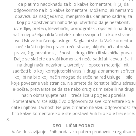
da platimo nadoknadu za bilo kakve komentare; ili (3) da
odgovorimo na bilo kakve komentare. Možemo, ali nemamo
obavezu da nadgledamo, menjamo ili uklanjamo sadržaj za
koji po sopstvenom nahođenju utvrdimo da je nezakonit,
uvredljiv, preteći, klevetnički, pornografski, opscen ili na drugi
način nepoželjan ili krši intelektualnu svojinu bilo koje strane ili
ove Uslove korišćenja usluge . Saglasni ste da Vaši komentari
neće kršiti nijedno pravo treće strane, uključujući autorska
prava, žig, privatnost, ličnost ili druga lična ili vlasnička prava.
Dalje se slažete da vaši komentari neće sadržati klevetnički ili
na drugi način nezakonit, uvredljiv ili opscen materijal, niti
sadržati bilo koji kompjuterski virus ili drugi zlonamerni softver
koji bi na bilo koji način mogao da utiče na rad Usluge ili bilo
koje povezane veb stranice. Ne smete da koristite lažnu adresu
e-pošte, pretvarate se da ste neko drugi osim sebe ili na drugi
način obmanjujete nas ili treća lica u pogledu porekla
komentara. Vi ste isključivo odgovorni za sve komentare koje
date i njihovu tačnost. Ne preuzimamo nikakvu odgovornost za
bilo kakve komentare koje ste postavili Vi ili bilo koje treće lice.
DEO – LIČNI PODACI
Vaše dostavljanje ličnih podataka putem prodavnice regulisano