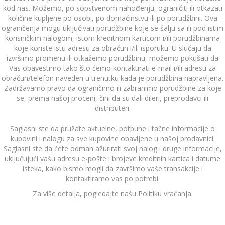
kod nas. Možemo, po sopstvenom nahođenju, ograničiti ili otkazati
količine kupljene po osobi, po domaćinstvu ili po porudžbini. Ova
ograničenja mogu uključivati porudžbine koje se šalju sa ili pod istim
korisničkim nalogom, istom kreditnom karticom i/ili porudžbinama
koje koriste istu adresu za obračun i/ili isporuku. U slučaju da
izvršimo promenu ili otkažemo porudžbinu, možemo pokušati da
Vas obavestimo tako što ćemo kontaktirati e‑mail i/ili adresu za
obračun/telefon naveden u trenutku kada je porudžbina napravljena.
Zadržavamo pravo da ograničimo ili zabranimo porudžbine za koje
se, prema našoj proceni, čini da su dali dileri, preprodavci ili
distributeri.
Saglasni ste da pružate aktuelne, potpune i tačne informacije o
kupovini i nalogu za sve kupovine obavljene u našoj prodavnici.
Saglasni ste da ćete odmah ažurirati svoj nalog i druge informacije,
uključujući vašu adresu e-pošte i brojeve kreditnih kartica i datume
isteka, kako bismo mogli da završimo vaše transakcije i
kontaktiramo vas po potrebi.
Za više detalja, pogledajte našu Politiku vraćanja.