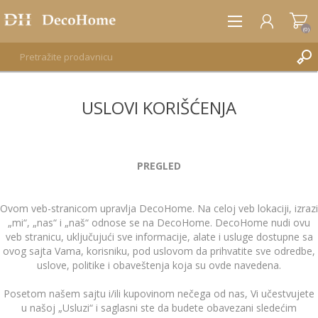
(0)
USLOVI KORIŠĆENJA
REGISTRUJTE SE
PRIJAVA
PREGLED
Ovom veb-stranicom upravlja DecoHome. Na celoj veb lokaciji, izrazi
„mi“, „nas“ i „naš“ odnose se na DecoHome. DecoHome nudi ovu
veb stranicu, uključujući sve informacije, alate i usluge dostupne sa
ovog sajta Vama, korisniku, pod uslovom da prihvatite sve odredbe,
uslove, politike i obaveštenja koja su ovde navedena.
Posetom našem sajtu i/ili kupovinom nečega od nas, Vi učestvujete
u našoj „Usluzi“ i saglasni ste da budete obavezani sledećim