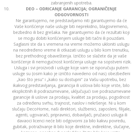
zabranjenih upotreba.
DEO – ODRICANJE GARANCIJA; OGRANIČENJE
ODGOVORNOSTI
Ne garantujemo, ne predstavljamo niti garantujemo da će
Vaše korišćenje naše usluge biti neprekidno, blagovremeno,
bezbedno ili bez grešaka. Ne garantujemo da će rezultati koji
se mogu dobiti korišćenjem usluge biti tačni ili pouzdani.
Saglasni ste da s vremena na vreme možemo ukloniti uslugu
na neodređeno vreme ili otkazati uslugu u bilo kom trenutku,
bez prethodnog obaveštenja. Izričito se slažete da je vaše
korišćenje ili nemogućnost korišćenja usluge na sopstveni rizik.
Usluga i svi proizvodi i usluge koje vam se isporučuju putem
usluge su (osim kako je izričito navedeno od nas) obezbeđeni
„kao što jesu“ i „kako su dostupni“ za Vašu upotrebu, bez
ikakvog predstavljanja, garancija ili uslova bilo koje vrste, bilo
eksplicitnih ili podrazumevane, uključujući sve podrazumevane
garancije ili uslove za prodaju, kvalitet za prodaju, pogodnost
za određenu svrhu, trajnost, naslov i nekršenje. Ni u kom
slučaju DecoHome, naši direktori, službenici, zaposleni, filijale,
agenti, ugovarači, pripravnici, dobavljači, pružaoci usluga ili
davaoci licenci neće biti odgovorni za bilo kakvu povredu,
gubitak, potraživanje ili bilo koje direktne, indirektne, slučajne,