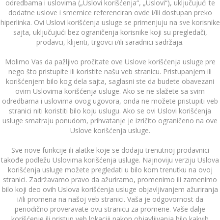
odredbama i uslovima („Uslovi korišćenja“, „Uslovi“), uključujući te
dodatne uslove i smernice referenciran ovde i/ili dostupan preko
hiperlinka. Ovi Uslovi korišćenja usluge se primenjuju na sve korisnike
sajta, uključujući bez ograničenja korisnike koji su pregledači,
prodavci, klijenti, trgovci i/ili saradnici sadržaja.
Molimo Vas da pažljivo pročitate ove Uslove korišćenja usluge pre
nego što pristupite ili koristite našu veb stranicu. Pristupanjem ili
korišćenjem bilo kog dela sajta, saglasni ste da budete obavezani
ovim Uslovima korišćenja usluge. Ako se ne slažete sa svim
odredbama i uslovima ovog ugovora, onda ne možete pristupiti veb
stranici niti koristiti bilo koju uslugu. Ako se ovi Uslovi korišćenja
usluge smatraju ponudom, prihvatanje je izričito ograničeno na ove
Uslove korišćenja usluge.
Sve nove funkcije ili alatke koje se dodaju trenutnoj prodavnici
takođe podležu Uslovima korišćenja usluge. Najnoviju verziju Uslova
korišćenja usluge možete pregledati u bilo kom trenutku na ovoj
stranici. Zadržavamo pravo da ažuriramo, promenimo ili zamenimo
bilo koji deo ovih Uslova korišćenja usluge objavljivanjem ažuriranja
i/ili promena na našoj veb stranici. Vaša je odgovornost da
periodično proveravate ovu stranicu za promene. Vaše dalje
korišćenje ili pristup veb lokaciji nakon objavljivanja bilo kakvih