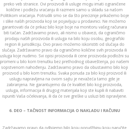
preko veb stranice. Ovi proizvodi ili usluge mogu imati ograničene
količine i podležu vraćanju ili razmeni samo u skladu sa našom
Politikom vraćanja. Potrudili smo se da što preciznije prikažemo boje
i slike naših proizvoda koji se pojavljuju u prodavnici. Ne možemo
garantovati da će prikaz bilo koje boje na monitoru vašeg računara
biti tačan. Zadržavamo pravo, ali nismo u obavezi, da ograničimo
prodaju naših proizvoda ili usluga na bilo koju osobu, geografski
region ili jurisdikciju. Ovo pravo možemo iskoristiti od slučaja do
slučaja. Zadržavamo pravo da ograničimo količine svih proizvoda ili
usluga koje nudimo. Svi opisi proizvoda ili cene proizvoda podložni su
promeni u bilo kom trenutku bez prethodnog obaveštenja, po našem
sopstvenom nahođenju. Zadržavamo pravo da obustavimo bilo koji
proizvod u bilo kom trenutku. Svaka ponuda za bilo koji proizvod ili
uslugu napravljena na ovom sajtu je nevažeća tamo gde je
zabranjena. Ne garantujemo da će kvalitet bilo kog proizvoda,
usluga, informacija ili drugog materijala koji ste kupili ili nabaviti
ispuniti Vaša očekivanja, ili da će sve greške u usluzi biti ispravljene.
6. DEO – TAČNOST INFORMACIJA O NAKLADU I RAČUNU
Zadržavamo pravo da odbijemo bilo koju porudžbinu koju naručite