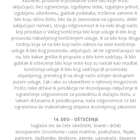
kaznene, posebne ili posledične štete bilo koje vrste,
uključujući, bez ograničenja, izgubljenu dobit, izgubljeni prihod,
izgubljenu ušteđevinu, gubitak podataka, troškove zamene ili
bilo koju sličnu štetu, bilo da je zasnovana na ugovoru, delikt
(uključujući nemar), strogu odgovornost ili na neki drugi način,
koji proizilazi iz Vašeg korišćenja bilo koje usluge ili bilo kog
proizvoda nabavljenog korišćenjem usluge, ili za bilo koju drugu
tvrdnju koja se na bilo koji način odnosi na Vaše korišćenje
usluge ili bilo kog proizvoda, uključujući, ali ne ograničavajući se
na, bilo kakve greške ili propuste u bilo kom sadržaju, ili bilo
gubitak ili oštećenje bilo koje vrste koji su nastali kao rezultat
korišćenja usluge ili bilo kog sadržaja (ili proizvoda)
objavljenog, prenetog ili na drugi način učinjen dostupnim
putem usluge, čak i ako su obavešteni o njihovoj mogućnosti.
Pošto neke države ili jurisdikcije ne dozvoljavaju isključenje ili
ograničenje odgovornosti za posledičnu ili slučajnu štetu, u
takvim državama ili jurisdikcijama, naša odgovornost će biti
ograničena do maksimalnog stepena dozvoljenog zakonom.
14. DEO - OŠTEĆENJE
Saglasni ste da ćete obeštetiti, braniti i držati
bezopasnim DoceHome i naše matične, podružnice, filijale,
partnere, službenike, direktore, agente, ugovarače, davaoce