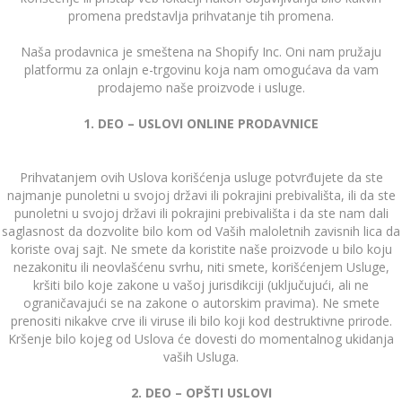
promena predstavlja prihvatanje tih promena.
Naša prodavnica je smeštena na Shopify Inc. Oni nam pružaju
platformu za onlajn e-trgovinu koja nam omogućava da vam
prodajemo naše proizvode i usluge.
1. DEO – USLOVI ONLINE PRODAVNICE
Prihvatanjem ovih Uslova korišćenja usluge potvrđujete da ste
najmanje punoletni u svojoj državi ili pokrajini prebivališta, ili da ste
punoletni u svojoj državi ili pokrajini prebivališta i da ste nam dali
saglasnost da dozvolite bilo kom od Vaših maloletnih zavisnih lica da
koriste ovaj sajt. Ne smete da koristite naše proizvode u bilo koju
nezakonitu ili neovlašćenu svrhu, niti smete, korišćenjem Usluge,
kršiti bilo koje zakone u vašoj jurisdikciji (uključujući, ali ne
ograničavajući se na zakone o autorskim pravima). Ne smete
prenositi nikakve crve ili viruse ili bilo koji kod destruktivne prirode.
Kršenje bilo kojeg od Uslova će dovesti do momentalnog ukidanja
vaših Usluga.
2. DEO – OPŠTI USLOVI