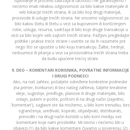
ispitivanje ili procenu sadržaja ili tačnosti i ne garantujemo i
nećemo imati nikakvu odgovornost za bilo kakve materijale ili
veb lokacije trećih strana, ili za bilo koji drugi materijal,
proizvode ili usluge trećih strana. Ne snosimo odgovornost za
bilo kakvu štetu ili štetu u vezi sa kupovinom ili korišćenjem
robe, usluga, resursa, sadržaja ili bilo koje druge transakcije u
vezi sa bilo kojim veb-sajtom trećih strana. Pažljivo pregledajte
politike i prakse treće strane i uverite se da ih razumete pre
nego što se upustite u bilo koju transakciju. Žalbe, tvrdnje,
nedoumice ili pitanja u vezi sa proizvodima trećih strana treba
da budu upućene trećoj strani.
9. DEO – KOMENTARI KORISNIKA, POVRATNE INFORMACIJE
I DRUGI PODNESCI
Ako, na naš zahtev, pošaljete određene konkretne podneske
(na primer, konkurse) ili bez našeg zahteva, šaljete kreativne
ideje, sugestije, predloge, planove ili druge materijale, bilo
onlajn, putem e-pošte, poštom ili na drugi način (zajedno,
'komentari'), saglasni ste da možemo, u bilo kom trenutku, bez
ograničenja, uređivati, kopirati, objavljivati, distribuirati,
prevoditi i na drugi način koristiti u bilo kom mediju sve
komentare koje nam prosledite. Mi nismo i nećemo biti u
obavezi (1) da bilo kakve komentare čuvamo u poverenju; (2)