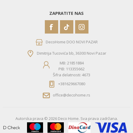
ZAPRATITE NAS
DecoHome DOO NOVI PAZAR
Dimitrija Tucovića bb, 36300 Novi Pazar
MB: 21851884
PIB: 113355662
Šifra delatnosti: 4673
+381629667080
office@decohome.rs
Autorska prava © 2026 Deco Home. Sva prava zadržana.