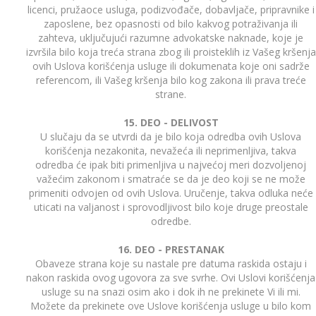
licenci, pružaoce usluga, podizvođače, dobavljače, pripravnike i
zaposlene, bez opasnosti od bilo kakvog potraživanja ili
zahteva, uključujući razumne advokatske naknade, koje je
izvršila bilo koja treća strana zbog ili proisteklih iz Vašeg kršenja
ovih Uslova korišćenja usluge ili dokumenata koje oni sadrže
referencom, ili Vašeg kršenja bilo kog zakona ili prava treće
strane.
15. DEO - DELIVOST
U slučaju da se utvrdi da je bilo koja odredba ovih Uslova
korišćenja nezakonita, nevažeća ili neprimenljiva, takva
odredba će ipak biti primenljiva u najvećoj meri dozvoljenoj
važećim zakonom i smatraće se da je deo koji se ne može
primeniti odvojen od ovih Uslova. Uručenje, takva odluka neće
uticati na valjanost i sprovodljivost bilo koje druge preostale
odredbe.
16. DEO - PRESTANAK
Obaveze strana koje su nastale pre datuma raskida ostaju i
nakon raskida ovog ugovora za sve svrhe. Ovi Uslovi korišćenja
usluge su na snazi osim ako i dok ih ne prekinete Vi ili mi.
Možete da prekinete ove Uslove korišćenja usluge u bilo kom