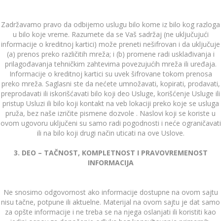
Zadržavamo pravo da odbijemo uslugu bilo kome iz bilo kog razloga
u bilo koje vreme. Razumete da se Vaš sadržaj (ne uključujući
informacije o kreditnoj kartici) može preneti nešifrovan i da uključuje
(a) prenos preko različitih mreža; i (b) promene radi usklađivanja i
prilagođavanja tehničkim zahtevima povezujućih mreža ili uređaja.
Informacije o kreditnoj kartici su uvek šifrovane tokom prenosa
preko mreža. Saglasni ste da nećete umnožavati, kopirati, prodavati,
preprodavati ili iskorišćavati bilo koji deo Usluge, korišćenje Usluge ili
pristup Usluzi ili bilo koji kontakt na veb lokaciji preko koje se usluga
pruža, bez naše izričite pismene dozvole . Naslovi koji se koriste u
ovom ugovoru uključeni su samo radi pogodnosti i neće ograničavati
ili na bilo koji drugi način uticati na ove Uslove.
3. DEO – TAČNOST, KOMPLETNOST I PRAVOVREMENOST
INFORMACIJA
Ne snosimo odgovornost ako informacije dostupne na ovom sajtu
nisu tačne, potpune ili aktuelne. Materijal na ovom sajtu je dat samo
za opšte informacije i ne treba se na njega oslanjati ili koristiti kao