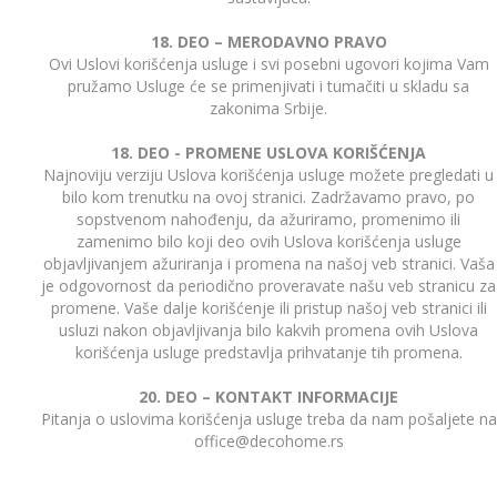
18. DEO – MERODAVNO PRAVO
Ovi Uslovi korišćenja usluge i svi posebni ugovori kojima Vam
pružamo Usluge će se primenjivati i tumačiti u skladu sa
zakonima Srbije.
18. DEO - PROMENE USLOVA KORIŠĆENJA
Najnoviju verziju Uslova korišćenja usluge možete pregledati u
bilo kom trenutku na ovoj stranici. Zadržavamo pravo, po
sopstvenom nahođenju, da ažuriramo, promenimo ili
zamenimo bilo koji deo ovih Uslova korišćenja usluge
objavljivanjem ažuriranja i promena na našoj veb stranici. Vaša
je odgovornost da periodično proveravate našu veb stranicu za
promene. Vaše dalje korišćenje ili pristup našoj veb stranici ili
usluzi nakon objavljivanja bilo kakvih promena ovih Uslova
korišćenja usluge predstavlja prihvatanje tih promena.
20. DEO – KONTAKT INFORMACIJE
Pitanja o uslovima korišćenja usluge treba da nam pošaljete na
office@decohome.rs