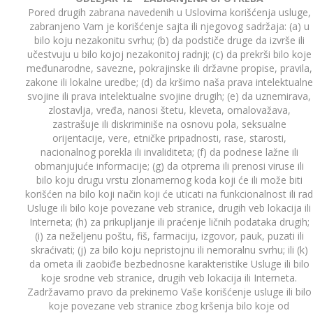
Pored drugih zabrana navedenih u Uslovima korišćenja usluge,
zabranjeno Vam je korišćenje sajta ili njegovog sadržaja: (a) u
bilo koju nezakonitu svrhu; (b) da podstiče druge da izvrše ili
učestvuju u bilo kojoj nezakonitoj radnji; (c) da prekrši bilo koje
međunarodne, savezne, pokrajinske ili državne propise, pravila,
zakone ili lokalne uredbe; (d) da kršimo naša prava intelektualne
svojine ili prava intelektualne svojine drugih; (e) da uznemirava,
zlostavlja, vređa, nanosi štetu, kleveta, omalovažava,
zastrašuje ili diskriminiše na osnovu pola, seksualne
orijentacije, vere, etničke pripadnosti, rase, starosti,
nacionalnog porekla ili invaliditeta; (f) da podnese lažne ili
obmanjujuće informacije; (g) da otprema ili prenosi viruse ili
bilo koju drugu vrstu zlonamernog koda koji će ili može biti
korišćen na bilo koji način koji će uticati na funkcionalnost ili rad
Usluge ili bilo koje povezane veb stranice, drugih veb lokacija ili
Interneta; (h) za prikupljanje ili praćenje ličnih podataka drugih;
(i) za neželjenu poštu, fiš, farmaciju, izgovor, pauk, puzati ili
skraćivati; (j) za bilo koju nepristojnu ili nemoralnu svrhu; ili (k)
da ometa ili zaobiđe bezbednosne karakteristike Usluge ili bilo
koje srodne veb stranice, drugih veb lokacija ili Interneta.
Zadržavamo pravo da prekinemo Vaše korišćenje usluge ili bilo
koje povezane veb stranice zbog kršenja bilo koje od