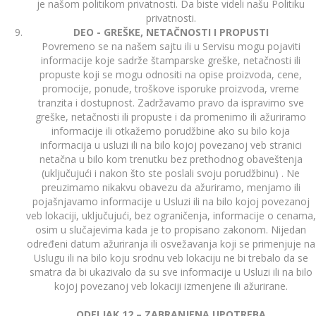
je našom politikom privatnosti. Da biste videli našu Politiku
privatnosti.
DEO - GREŠKE, NETAČNOSTI I PROPUSTI
Povremeno se na našem sajtu ili u Servisu mogu pojaviti
informacije koje sadrže štamparske greške, netačnosti ili
propuste koji se mogu odnositi na opise proizvoda, cene,
promocije, ponude, troškove isporuke proizvoda, vreme
tranzita i dostupnost. Zadržavamo pravo da ispravimo sve
greške, netačnosti ili propuste i da promenimo ili ažuriramo
informacije ili otkažemo porudžbine ako su bilo koja
informacija u usluzi ili na bilo kojoj povezanoj veb stranici
netačna u bilo kom trenutku bez prethodnog obaveštenja
(uključujući i nakon što ste poslali svoju porudžbinu) . Ne
preuzimamo nikakvu obavezu da ažuriramo, menjamo ili
pojašnjavamo informacije u Usluzi ili na bilo kojoj povezanoj
veb lokaciji, uključujući, bez ograničenja, informacije o cenama,
osim u slučajevima kada je to propisano zakonom. Nijedan
određeni datum ažuriranja ili osvežavanja koji se primenjuje na
Uslugu ili na bilo koju srodnu veb lokaciju ne bi trebalo da se
smatra da bi ukazivalo da su sve informacije u Usluzi ili na bilo
kojoj povezanoj veb lokaciji izmenjene ili ažurirane.
ODELJAK 12 – ZABRANJENA UPOTREBA