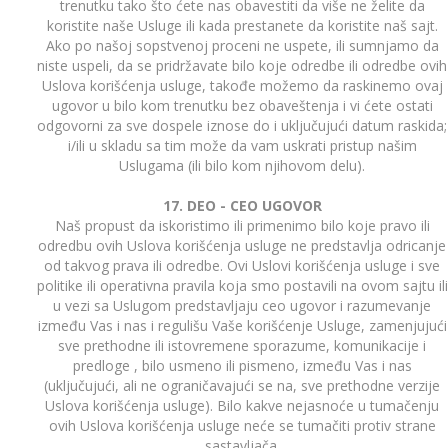
trenutku tako što ćete nas obavestiti da više ne želite da
koristite naše Usluge ili kada prestanete da koristite naš sajt.
Ako po našoj sopstvenoj proceni ne uspete, ili sumnjamo da
niste uspeli, da se pridržavate bilo koje odredbe ili odredbe ovih
Uslova korišćenja usluge, takođe možemo da raskinemo ovaj
ugovor u bilo kom trenutku bez obaveštenja i vi ćete ostati
odgovorni za sve dospele iznose do i uključujući datum raskida;
i/ili u skladu sa tim može da vam uskrati pristup našim
Uslugama (ili bilo kom njihovom delu).
17. DEO - CEO UGOVOR
Naš propust da iskoristimo ili primenimo bilo koje pravo ili
odredbu ovih Uslova korišćenja usluge ne predstavlja odricanje
od takvog prava ili odredbe. Ovi Uslovi korišćenja usluge i sve
politike ili operativna pravila koja smo postavili na ovom sajtu ili
u vezi sa Uslugom predstavljaju ceo ugovor i razumevanje
između Vas i nas i regulišu Vaše korišćenje Usluge, zamenjujući
sve prethodne ili istovremene sporazume, komunikacije i
predloge , bilo usmeno ili pismeno, između Vas i nas
(uključujući, ali ne ograničavajući se na, sve prethodne verzije
Uslova korišćenja usluge). Bilo kakve nejasnoće u tumačenju
ovih Uslova korišćenja usluge neće se tumačiti protiv strane
sastavljača.